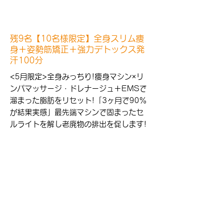
残9名【10名様限定】全身スリム痩
身＋姿勢筋矯正＋強力デトックス発
汗100分
<5月限定>全身みっちり!痩身マシン×リ
ンパマッサージ・ドレナージュ＋EMSで
溜まった脂肪をリセット!「3ヶ月で90％
が結果実感」最先端マシンで固まったセ
ルライトを解し老廃物の排出を促します!